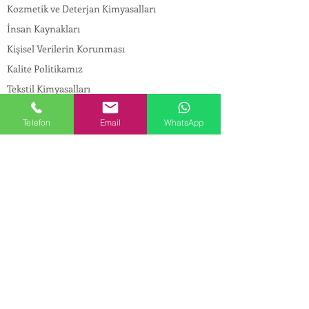
Kozmetik ve Deterjan Kimyasalları
İnsan Kaynakları
Kişisel Verilerin Korunması
Kalite Politikamız
Tekstil Kimyasalları
Yapı Kimyasalları
Telefon
Email
WhatsApp
İlaç Kimyasalları
© Copyright
İLETİŞİM
Adres:
Maslak Mah. Hadımkoruyolu Cad. No:2 ,
34398
Sarıyer-İstanbul
Tel:
0212 924 18 58
Fax:
0212 999 97 88
Mobil:
0554 149 54 20
E-mail:
info@birpakimya.com.tr