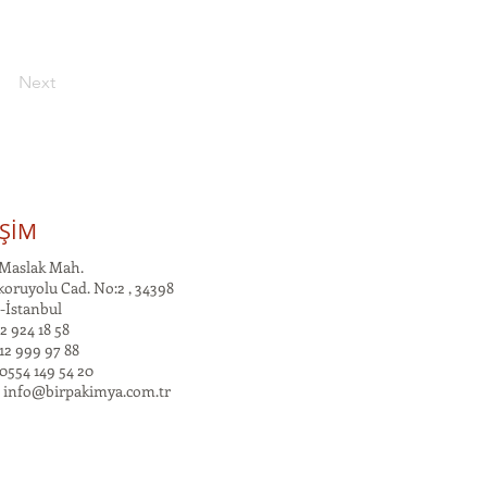
Next
İŞİM
Maslak Mah.
oruyolu Cad. No:2 , 34398
-İstanbul
2 924 18 58
12 999 97 88
0554 149 54 20
:
info@birpakimya.com.tr