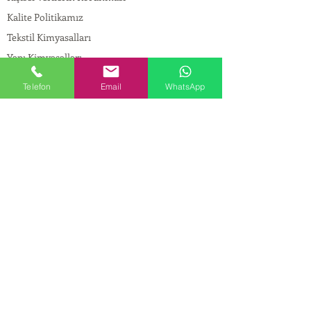
Kalite Politikamız
Tekstil Kimyasalları
Yapı Kimyasalları
İlaç Kimyasalları
Telefon
Email
WhatsApp
© Copyright
İLETİŞİM
Adres:
Maslak Mah. Hadımkoruyolu Cad. No:2 ,
34398
Sarıyer-İstanbul
Tel:
0212 924 18 58
Fax:
0212 999 97 88
Mobil:
0554 149 54 20
E-mail:
info@birpakimya.com.tr
© 2022 Birpak Kimya İth. İhr. San ve Tic. Ltd.
Şti. Tüm hakları saklıdır. | Yasal Uyarı