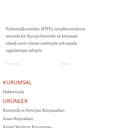
Politetrafloroetilen (PTFE), tetrafloroetilenin
sentetik bir floropolimeridir ve kimyasal
olarak inert olması nedeniyle çok sayıda
uygulamaya sahiptir.
Previous
Next
KURUMSAL
Hakkımızda
ÜRÜNLER
Kozmetik ve Deterjan Kimyasalları
İnsan Kaynakları
Kişisel Verilerin Korunması