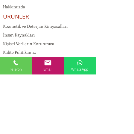
Hakkımızda
ÜRÜNLER
Kozmetik ve Deterjan Kimyasalları
İnsan Kaynakları
Kişisel Verilerin Korunması
Kalite Politikamız
Tekstil Kimyasalları
Yapı Kimyasalları
Telefon
Email
WhatsApp
İlaç Kimyasalları
© Copyright
İLETİŞİM
Adres:
Maslak Mah. Hadımkoruyolu Cad. No:2 ,
34398
Sarıyer-İstanbul
Tel:
0212 924 18 58
Fax:
0212 999 97 88