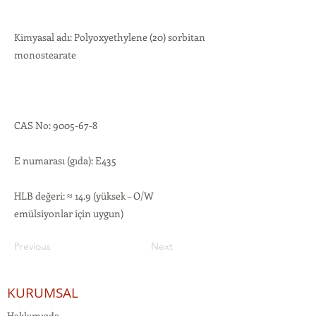
Kimyasal adı: Polyoxyethylene (20) sorbitan
monostearate
CAS No:
9005-67-8
E numarası (gıda): E435
HLB değeri: ≈ 14.9 (yüksek – O/W
emülsiyonlar için uygun)
Previous
Next
KURUMSAL
Hakkımızda