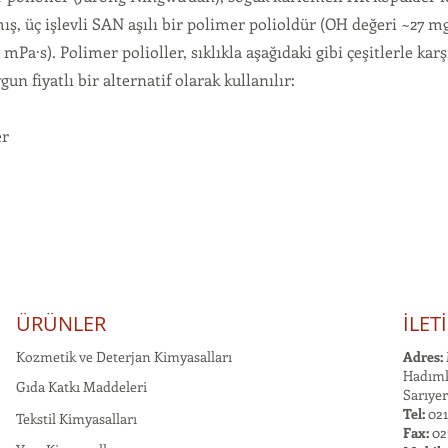
ş, üç işlevli SAN aşılı bir polimer polioldür (OH değeri ~27 m
mPa·s). Polimer polioller, sıklıkla aşağıdaki gibi çeşitlerle karşı
un fiyatlı bir alternatif olarak kullanılır:
er
ÜRÜNLER
İLET
Kozmetik ve Deterjan Kimyasalları
Adres:
Hadımk
Gıda Katkı Maddeleri
Sarıyer
Tel:
021
Tekstil Kimyasalları
Fax:
02