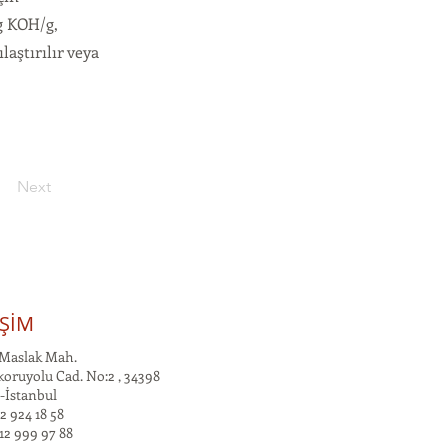
g KOH/g,
laştırılır veya
Next
İŞİM
Maslak Mah.
oruyolu Cad. No:2 , 34398
-İstanbul
2 924 18 58
12 999 97 88