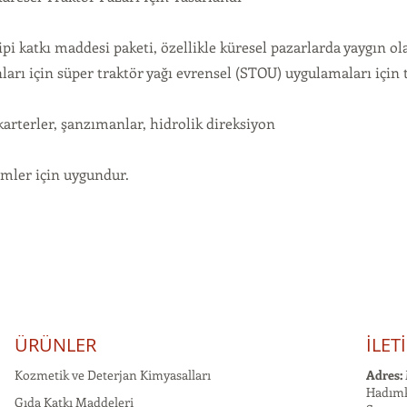
ipi katkı maddesi paketi, özellikle küresel pazarlarda yaygın o
arı için süper traktör yağı evrensel (STOU) uygulamaları için 
karterler, şanzımanlar, hidrolik direksiyon
emler için uygundur.
ÜRÜNLER
İLET
Kozmetik ve Deterjan Kimyasalları
Adres:
Hadımk
Gıda Katkı Maddeleri