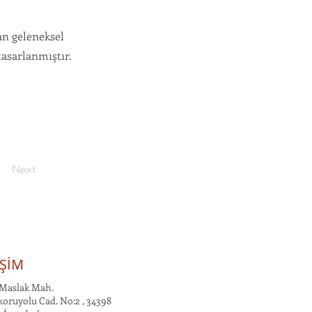
lan geleneksel
tasarlanmıştır.
Next
İŞİM
Maslak Mah.
oruyolu Cad. No:2 , 34398