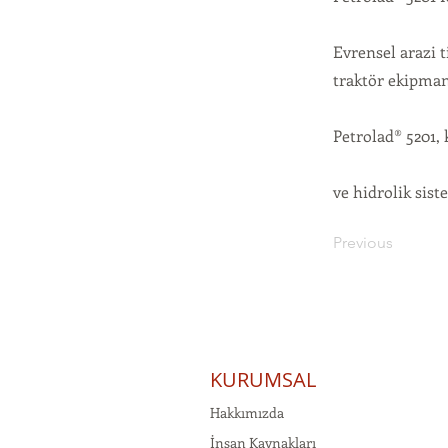
Evrensel arazi t
traktör ekipmanl
Petrolad® 5201, 
ve hidrolik sist
Previous
KURUMSAL
Hakkımızda
İnsan Kaynakları