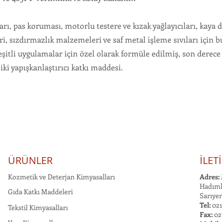
ları, pas koruması, motorlu testere ve kızak yağlayıcıları, kaya 
eri, sızdırmazlık malzemeleri ve saf metal işleme sıvıları için b
şitli uygulamalar için özel olarak formüle edilmiş, son derece
iki yapışkanlaştırıcı katkı maddesi.
ÜRÜNLER
İLET
Kozmetik ve Deterjan Kimyasalları
Adres:
Hadımk
Gıda Katkı Maddeleri
Sarıyer
Tel:
021
Tekstil Kimyasalları
Fax:
02