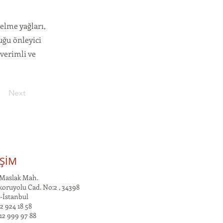
delme yağları,
uğu önleyici
 verimli ve
Next
İŞİM
Maslak Mah.
oruyolu Cad. No:2 , 34398
-İstanbul
2 924 18 58
12 999 97 88