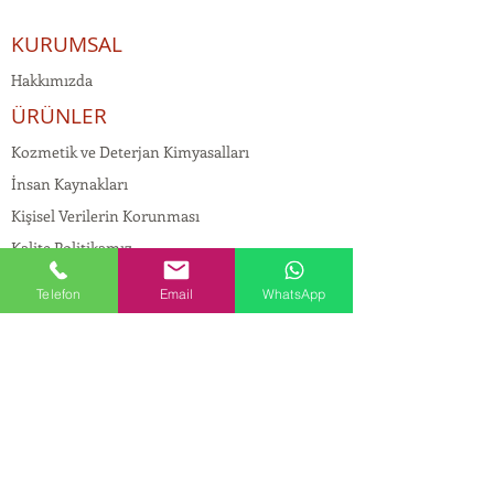
KURUMSAL
Hakkımızda
ÜRÜNLER
Kozmetik ve Deterjan Kimyasalları
İnsan Kaynakları
Kişisel Verilerin Korunması
Kalite Politikamız
Tekstil Kimyasalları
Telefon
Email
WhatsApp
Yapı Kimyasalları
İlaç Kimyasalları
© Copyright
İLETİŞİM
Adres:
Maslak Mah. Hadımkoruyolu Cad. No:2 ,
34398