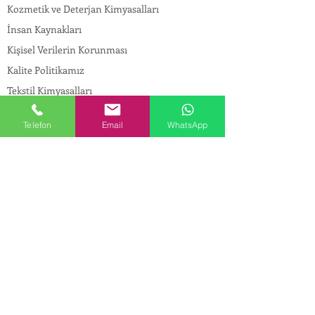
Kozmetik ve Deterjan Kimyasalları
İnsan Kaynakları
Kişisel Verilerin Korunması
Kalite Politikamız
Tekstil Kimyasalları
Yapı Kimyasalları
Telefon
Email
WhatsApp
İlaç Kimyasalları
© Copyright
İLETİŞİM
Adres:
Maslak Mah. Hadımkoruyolu Cad. No:2 ,
34398
Sarıyer-İstanbul
Tel:
0212 924 18 58
Fax:
0212 999 97 88
Mobil:
0554 149 54 20
E-mail:
info@birpakimya.com.tr