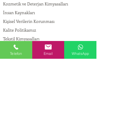
Kozmetik ve Deterjan Kimyasalları
İnsan Kaynakları
Kişisel Verilerin Korunması
Kalite Politikamız
Tekstil Kimyasalları
Yapı Kimyasalları
Telefon
Email
WhatsApp
İlaç Kimyasalları
© Copyright
İLETİŞİM
Adres:
Maslak Mah. Hadımkoruyolu Cad. No:2 ,
34398
Sarıyer-İstanbul
Tel:
0212 924 18 58
Fax:
0212 999 97 88
Mobil:
0554 149 54 20
E-mail:
info@birpakimya.com.tr