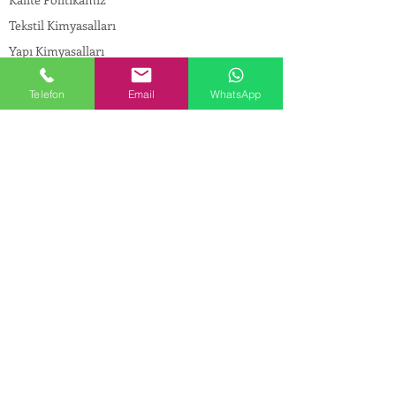
Tekstil Kimyasalları
Yapı Kimyasalları
İlaç Kimyasalları
Telefon
Email
WhatsApp
© Copyright
İLETİŞİM
Adres:
Maslak Mah. Hadımkoruyolu Cad. No:2 ,
34398
Sarıyer-İstanbul
Tel:
0212 924 18 58
Fax:
0212 999 97 88
Mobil:
0554 149 54 20
E-mail:
info@birpakimya.com.tr
© 2022 Birpak Kimya İth. İhr. San ve Tic. Ltd.
Şti. Tüm hakları saklıdır. | Yasal Uyarı