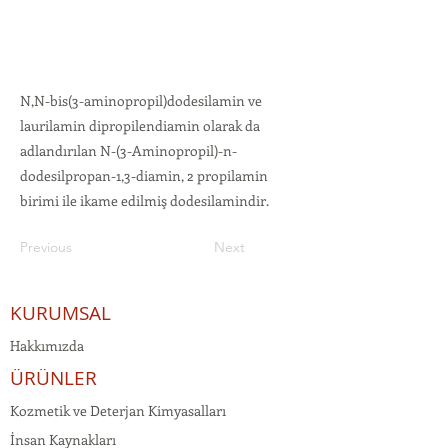
N,N-bis(3-aminopropil)dodesilamin ve
laurilamin dipropilendiamin olarak da
adlandırılan N-(3-Aminopropil)-n-
dodesilpropan-1,3-diamin, 2 propilamin
birimi ile ikame edilmiş dodesilamindir.
Previous
Next
KURUMSAL
Hakkımızda
ÜRÜNLER
Kozmetik ve Deterjan Kimyasalları
İnsan Kaynakları