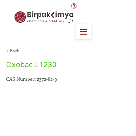
®
< Back
Oxobac L 1230
CAS Number:
2372-82-9