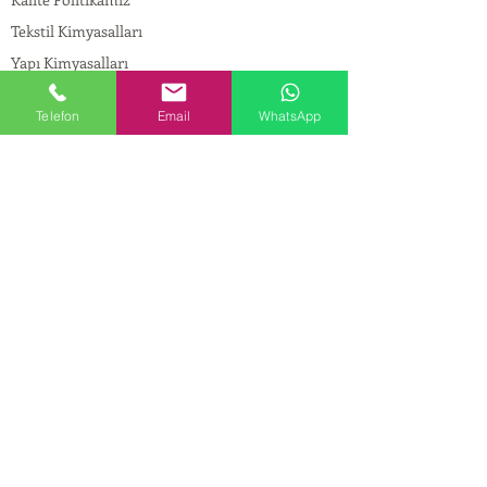
Tekstil Kimyasalları
Yapı Kimyasalları
İlaç Kimyasalları
Telefon
Email
WhatsApp
© Copyright
İLETİŞİM
Adres:
Maslak Mah. Hadımkoruyolu Cad. No:2 ,
34398
Sarıyer-İstanbul
Tel:
0212 924 18 58
Fax:
0212 999 97 88
Mobil:
0554 149 54 20
E-mail:
info@birpakimya.com.tr
© 2022 Birpak Kimya İth. İhr. San ve Tic. Ltd.
Şti. Tüm hakları saklıdır. | Yasal Uyarı