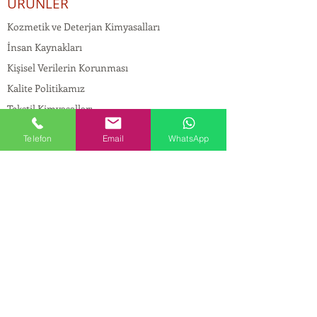
ÜRÜNLER
Kozmetik ve Deterjan Kimyasalları
İnsan Kaynakları
Kişisel Verilerin Korunması
Kalite Politikamız
Tekstil Kimyasalları
Yapı Kimyasalları
Telefon
Email
WhatsApp
İlaç Kimyasalları
© Copyright
İLETİŞİM
Adres:
Maslak Mah. Hadımkoruyolu Cad. No:2 ,
34398
Sarıyer-İstanbul
Tel:
0212 924 18 58
Fax:
0212 999 97 88
Mobil:
0554 149 54 20
E-mail:
info@birpakimya.com.tr