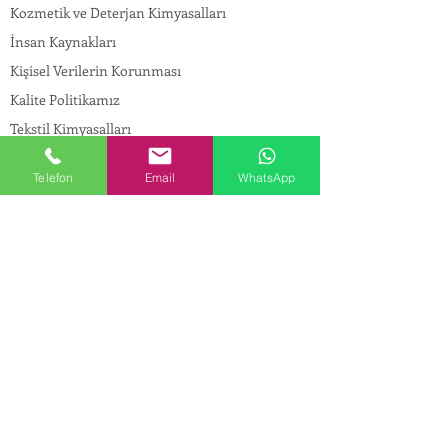
Kozmetik ve Deterjan Kimyasalları
İnsan Kaynakları
Kişisel Verilerin Korunması
Kalite Politikamız
Tekstil Kimyasalları
Yapı Kimyasalları
Telefon
Email
WhatsApp
İlaç Kimyasalları
© Copyright
İLETİŞİM
Adres:
Maslak Mah. Hadımkoruyolu Cad. No:2 ,
34398
Sarıyer-İstanbul
Tel:
0212 924 18 58
Fax:
0212 999 97 88
Mobil:
0554 149 54 20
E-mail:
info@birpakimya.com.tr