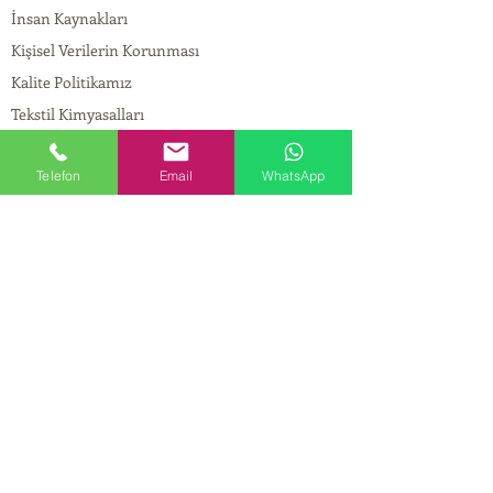
İnsan Kaynakları
Kişisel Verilerin Korunması
Kalite Politikamız
Tekstil Kimyasalları
Yapı Kimyasalları
Telefon
Email
WhatsApp
İlaç Kimyasalları
© Copyright
İLETİŞİM
Adres:
Maslak Mah. Hadımkoruyolu Cad. No:2 ,
34398
Sarıyer-İstanbul
Tel:
0212 924 18 58
Fax:
0212 999 97 88
Mobil:
0554 149 54 20
E-mail:
info@birpakimya.com.tr
© 2022 Birpak Kimya İth. İhr. San ve Tic. Ltd.