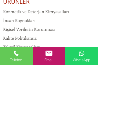
ÜRÜNLER
Kozmetik ve Deterjan Kimyasalları
İnsan Kaynakları
Kişisel Verilerin Korunması
Kalite Politikamız
Tekstil Kimyasalları
Yapı Kimyasalları
Telefon
Email
WhatsApp
İlaç Kimyasalları
© Copyright
İLETİŞİM
Adres:
Maslak Mah. Hadımkoruyolu Cad. No:2 ,
34398
Sarıyer-İstanbul
Tel:
0212 924 18 58
Fax:
0212 999 97 88
Mobil:
0554 149 54 20
E-mail:
info@birpakimya.com.tr