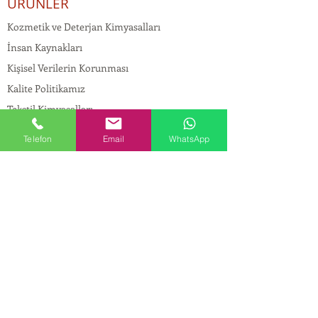
ÜRÜNLER
Kozmetik ve Deterjan Kimyasalları
İnsan Kaynakları
Kişisel Verilerin Korunması
Kalite Politikamız
Tekstil Kimyasalları
Yapı Kimyasalları
Telefon
Email
WhatsApp
İlaç Kimyasalları
© Copyright
İLETİŞİM
Adres:
Maslak Mah. Hadımkoruyolu Cad. No:2 ,
34398
Sarıyer-İstanbul
Tel:
0212 924 18 58
Fax:
0212 999 97 88
Mobil:
0554 149 54 20
E-mail:
info@birpakimya.com.tr