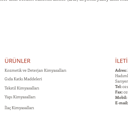
ÜRÜNLER
İLET
Kozmetik ve Deterjan Kimyasalları
Adres:
Hadımk
Gıda Katkı Maddeleri
Sarıyer
Tel:
021
Tekstil Kimyasalları
Fax:
02
Yapı Kimyasalları
Mobil:
E-mail
İlaç Kimyasalları