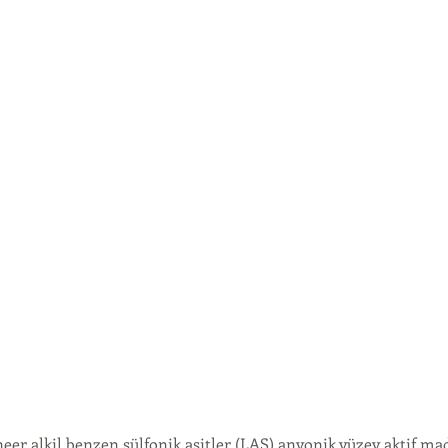
eer alkil benzen sülfonik asitler (LAS) anyonik yüzey aktif ma