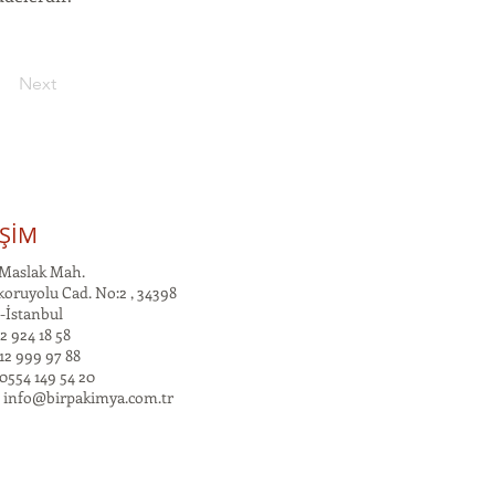
Next
İŞİM
Maslak Mah.
oruyolu Cad. No:2 , 34398
-İstanbul
2 924 18 58
12 999 97 88
0554 149 54 20
:
info@birpakimya.com.tr