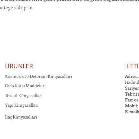
iteye sahiptir.
ÜRÜNLER
İLET
Kozmetik ve Deterjan Kimyasalları
Adres:
Hadımk
Gıda Katkı Maddeleri
Sarıyer
Tel:
021
Tekstil Kimyasalları
Fax:
02
Yapı Kimyasalları
Mobil:
E-mail
İlaç Kimyasalları