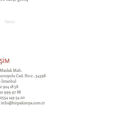
Next
İŞİM
Maslak Mah.
oruyolu Cad. No:2 , 34398
-İstanbul
2 924 18 58
12 999 97 88
0554 149 54 20
:
info@birpakimya.com.tr