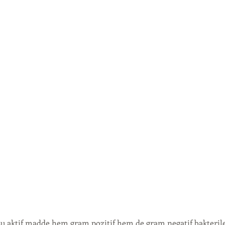
u aktif madde hem gram pozitif hem de gram negatif bakterile