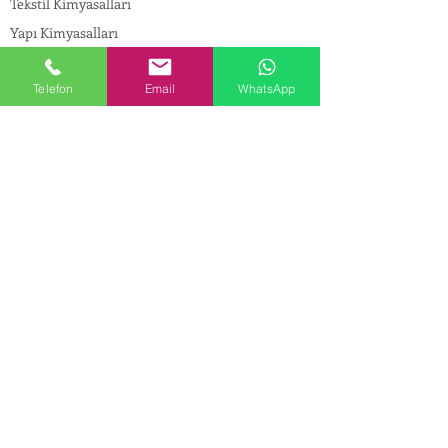
Tekstil Kimyasalları
Yapı Kimyasalları
İlaç Kimyasalları
Telefon
Email
WhatsApp
© Copyright
İLETİŞİM
Adres:
Maslak Mah. Hadımkoruyolu Cad. No:2 ,
34398
Sarıyer-İstanbul
Tel:
0212 924 18 58
Fax:
0212 999 97 88
Mobil:
0554 149 54 20
E-mail:
info@birpakimya.com.tr
© 2022 Birpak Kimya İth. İhr. San ve Tic. Ltd.
Şti. Tüm hakları saklıdır. | Yasal Uyarı