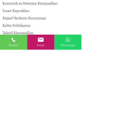
Kozmetik ve Deterjan Kimyasalları
İnsan Kaynakları
Kişisel Verilerin Korunması
Kalite Politikamız
Tekstil Kimyasalları
Yapı Kimyasalları
Telefon
Email
WhatsApp
İlaç Kimyasalları
© Copyright
İLETİŞİM
Adres:
Maslak Mah. Hadımkoruyolu Cad. No:2 ,
34398
Sarıyer-İstanbul
Tel:
0212 924 18 58
Fax:
0212 999 97 88
Mobil:
0554 149 54 20
E-mail:
info@birpakimya.com.tr