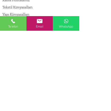
Tekstil Kimyasalları
Yapı Kimyasalları
İlaç Kimyasalları
Telefon
Email
WhatsApp
© Copyright
İLETİŞİM
Adres:
Maslak Mah. Hadımkoruyolu Cad. No:2 ,
34398
Sarıyer-İstanbul
Tel:
0212 924 18 58
Fax:
0212 999 97 88
Mobil:
0554 149 54 20
E-mail:
info@birpakimya.com.tr
© 2022 Birpak Kimya İth. İhr. San ve Tic. Ltd.
Şti. Tüm hakları saklıdır. | Yasal Uyarı