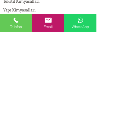
Tekstil Kimyasalları
Yapı Kimyasalları
İlaç Kimyasalları
Telefon
Email
WhatsApp
© Copyright
İLETİŞİM
Adres:
Maslak Mah. Hadımkoruyolu Cad. No:2 ,
34398
Sarıyer-İstanbul
Tel:
0212 924 18 58
Fax:
0212 999 97 88
Mobil:
0554 149 54 20
E-mail:
info@birpakimya.com.tr
© 2022 Birpak Kimya İth. İhr. San ve Tic. Ltd.
Şti. Tüm hakları saklıdır. | Yasal Uyarı