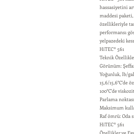
hassasiyetini a
maddesi paketi,
özellikleriyle t
performansı gös
yelpazedeki kes
HiTEC® 561
Teknik Özellikle
Görünüm: Şeffaf
Yoğunluk, lb/gal
15,6/15,6°C'de öz
100°C'de viskozit
Parlama noktası
Maksimum kullan
Raf ömrü: Oda s
HiTEC® 561
Özellikler ve Fa