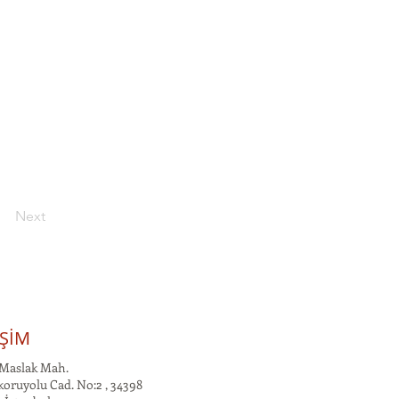
Next
İŞİM
Maslak Mah.
oruyolu Cad. No:2 , 34398