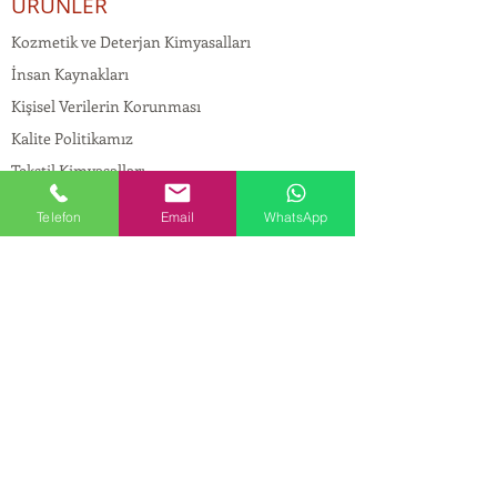
ÜRÜNLER
Kozmetik ve Deterjan Kimyasalları
İnsan Kaynakları
Kişisel Verilerin Korunması
Kalite Politikamız
Tekstil Kimyasalları
Yapı Kimyasalları
Telefon
Email
WhatsApp
İlaç Kimyasalları
© Copyright
İLETİŞİM
Adres:
Maslak Mah. Hadımkoruyolu Cad. No:2 ,
34398
Sarıyer-İstanbul
Tel:
0212 924 18 58
Fax:
0212 999 97 88
Mobil:
0554 149 54 20
E-mail:
info@birpakimya.com.tr