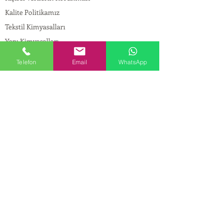
Kalite Politikamız
Tekstil Kimyasalları
Yapı Kimyasalları
İlaç Kimyasalları
Telefon
Email
WhatsApp
© Copyright
İLETİŞİM
Adres:
Maslak Mah. Hadımkoruyolu Cad. No:2 ,
34398
Sarıyer-İstanbul
Tel:
0212 924 18 58
Fax:
0212 999 97 88
Mobil:
0554 149 54 20
E-mail:
info@birpakimya.com.tr
© 2022 Birpak Kimya İth. İhr. San ve Tic. Ltd.
Şti. Tüm hakları saklıdır. | Yasal Uyarı