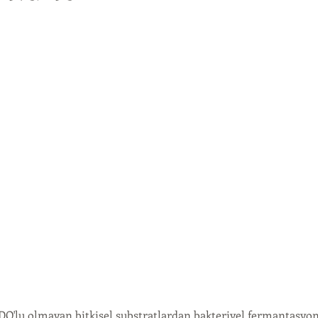
GDO'lu olmayan bitkisel substratlardan bakteriyel fermantasyon