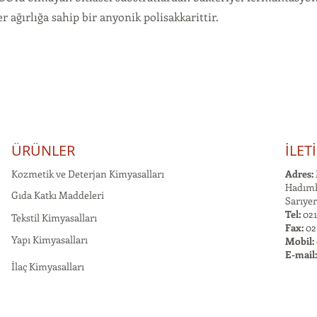
 ağırlığa sahip bir anyonik polisakkarittir.
ÜRÜNLER
İLET
Kozmetik ve Deterjan Kimyasalları
Adres:
Hadımk
Gıda Katkı Maddeleri
Sarıyer
Tel:
021
Tekstil Kimyasalları
Fax:
02
Yapı Kimyasalları
Mobil:
E-mail
İlaç Kimyasalları