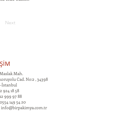
Next
İŞİM
Maslak Mah.
oruyolu Cad. No:2 , 34398
-İstanbul
2 924 18 58
12 999 97 88
0554 149 54 20
:
info@birpakimya.com.tr