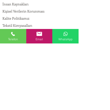
İnsan Kaynakları
Kişisel Verilerin Korunması
Kalite Politikamız
Tekstil Kimyasalları
Yapı Kimyasalları
Telefon
Email
WhatsApp
İlaç Kimyasalları
© Copyright
İLETİŞİM
Adres:
Maslak Mah. Hadımkoruyolu Cad. No:2 ,
34398
Sarıyer-İstanbul
Tel:
0212 924 18 58
Fax:
0212 999 97 88
Mobil:
0554 149 54 20
E-mail:
info@birpakimya.com.tr
© 2022 Birpak Kimya İth. İhr. San ve Tic. Ltd.