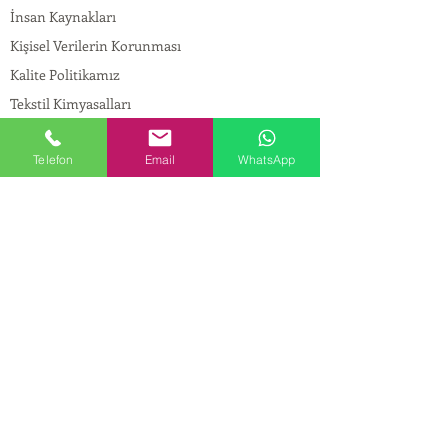
İnsan Kaynakları
Kişisel Verilerin Korunması
Kalite Politikamız
Tekstil Kimyasalları
Yapı Kimyasalları
Telefon
Email
WhatsApp
İlaç Kimyasalları
© Copyright
İLETİŞİM
Adres:
Maslak Mah. Hadımkoruyolu Cad. No:2 ,
34398
Sarıyer-İstanbul
Tel:
0212 924 18 58
Fax:
0212 999 97 88
Mobil:
0554 149 54 20
E-mail:
info@birpakimya.com.tr
© 2022 Birpak Kimya İth. İhr. San ve Tic. Ltd.