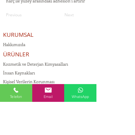
harç ile yüzey arasındaki adhesion’ı artırır
Previous
Next
KURUMSAL
Hakkımızda
ÜRÜNLER
Kozmetik ve Deterjan Kimyasalları
İnsan Kaynakları
Kişisel Verilerin Korunması
Kalite Politikamız
Telefon
Email
WhatsApp
Tekstil Kimyasalları
Yapı Kimyasalları
İlaç Kimyasalları
© Copyright