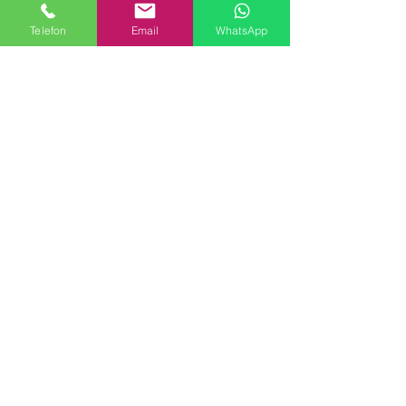
İnsan Kaynakları
Telefon
Email
WhatsApp
Kişisel Verilerin Korunması
Kalite Politikamız
Tekstil Kimyasalları
Yapı Kimyasalları
İlaç Kimyasalları
© Copyright
İLETİŞİM
Adres:
Maslak Mah. Hadımkoruyolu Cad. No:2 ,
34398
Sarıyer-İstanbul
Tel:
0212 924 18 58
Fax:
0212 999 97 88
Mobil:
0554 149 54 20
E-mail:
info@birpakimya.com.tr
© 2022 Birpak Kimya İth. İhr. San ve Tic. Ltd.