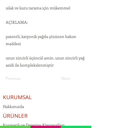
ıslak ve kuru tarama için mükemmel
AÇIKLAMA:
patentli, katyonik yağda çözünen bakım
maddesi
uzun zincirli üçüncül amin, uzun zincirli yağ
asidi ile komplekslenmiştir
Previous
Next
KURUMSAL
Hakkımızda
ÜRÜNLER
Kozmetik ve Deterjan Kimyasalları