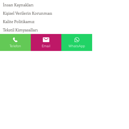
İnsan Kaynakları
Kişisel Verilerin Korunması
Kalite Politikamız
Tekstil Kimyasalları
Yapı Kimyasalları
Telefon
Email
WhatsApp
İlaç Kimyasalları
© Copyright
İLETİŞİM
Adres:
Maslak Mah. Hadımkoruyolu Cad. No:2 ,
34398
Sarıyer-İstanbul
Tel:
0212 924 18 58
Fax:
0212 999 97 88
Mobil:
0554 149 54 20
E-mail:
info@birpakimya.com.tr
© 2022 Birpak Kimya İth. İhr. San ve Tic. Ltd.