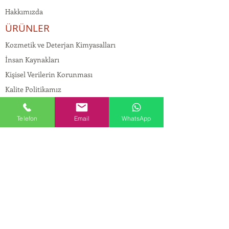
Hakkımızda
ÜRÜNLER
Kozmetik ve Deterjan Kimyasalları
İnsan Kaynakları
Kişisel Verilerin Korunması
Kalite Politikamız
Tekstil Kimyasalları
Yapı Kimyasalları
Telefon
Email
WhatsApp
İlaç Kimyasalları
© Copyright
İLETİŞİM
Adres:
Maslak Mah. Hadımkoruyolu Cad. No:2 ,
34398
Sarıyer-İstanbul
Tel:
0212 924 18 58
Fax:
0212 999 97 88