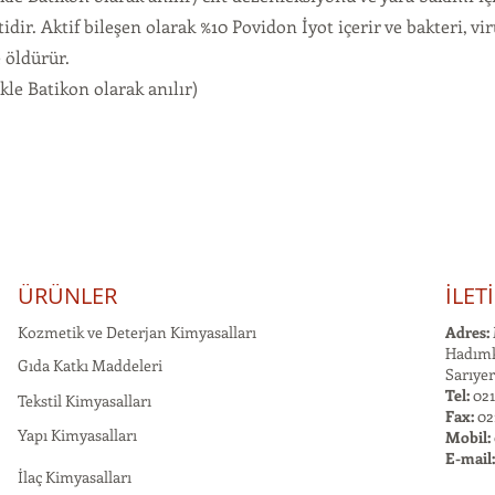
tidir. Aktif bileşen olarak %10 Povidon İyot içerir ve bakteri, vi
e öldürür.
kle Batikon olarak anılır)
ÜRÜNLER
İLET
Kozmetik ve Deterjan Kimyasalları
Adres:
Hadımk
Gıda Katkı Maddeleri
Sarıyer
Tel:
021
Tekstil Kimyasalları
Fax:
02
Yapı Kimyasalları
Mobil:
E-mail
İlaç Kimyasalları