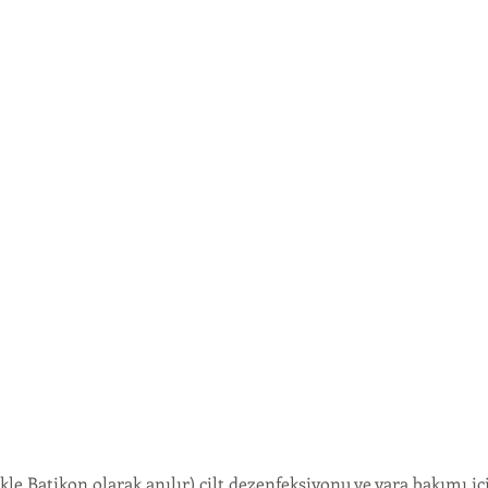
kle Batikon olarak anılır) cilt dezenfeksiyonu ve yara bakımı iç