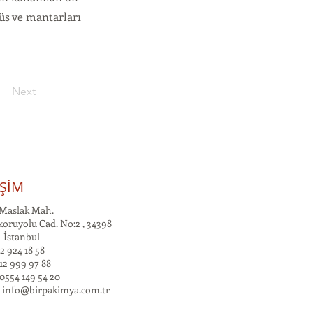
rüs ve mantarları
Next
İŞİM
Maslak Mah.
oruyolu Cad. No:2 , 34398
-İstanbul
2 924 18 58
12 999 97 88
0554 149 54 20
:
info@birpakimya.com.tr