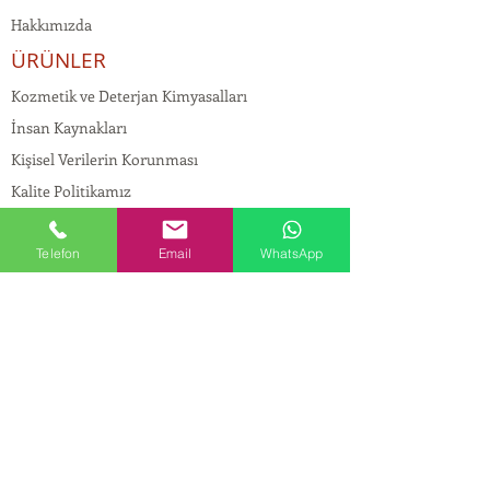
Hakkımızda
ÜRÜNLER
Kozmetik ve Deterjan Kimyasalları
İnsan Kaynakları
Kişisel Verilerin Korunması
Kalite Politikamız
Tekstil Kimyasalları
Yapı Kimyasalları
Telefon
Email
WhatsApp
İlaç Kimyasalları
© Copyright
İLETİŞİM
Adres:
Maslak Mah. Hadımkoruyolu Cad. No:2 ,
34398
Sarıyer-İstanbul
Tel:
0212 924 18 58
Fax:
0212 999 97 88