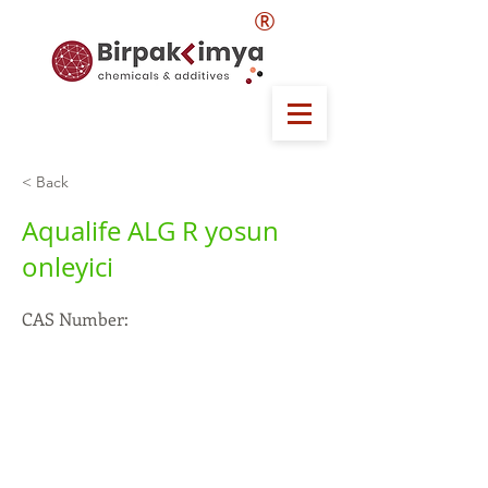
®
< Back
Aqualife ALG R yosun
onleyici
CAS Number: