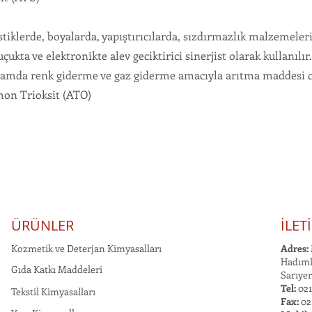
stiklerde, boyalarda, yapıştırıcılarda, sızdırmazlık malzemeleri
çukta ve elektronikte alev geciktirici sinerjist olarak kullanıl
 camda renk giderme ve gaz giderme amacıyla arıtma maddesi o
imon Trioksit (ATO)
ÜRÜNLER
İLET
Kozmetik ve Deterjan Kimyasalları
Adres:
Hadımk
Gıda Katkı Maddeleri
Sarıyer
Tel:
021
Tekstil Kimyasalları
Fax:
02