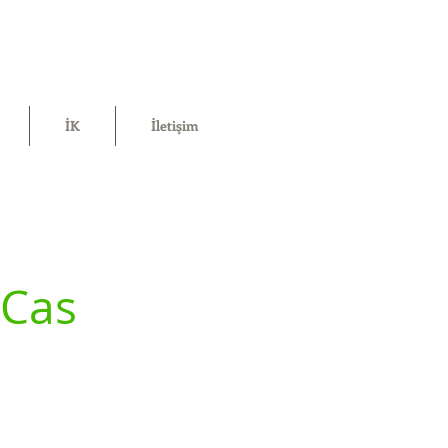
İK
İletişim
 Cas