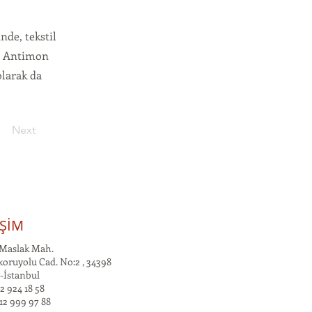
nde, tekstil
ır. Antimon
larak da
Next
İŞİM
Maslak Mah.
oruyolu Cad. No:2 , 34398
-İstanbul
2 924 18 58
12 999 97 88