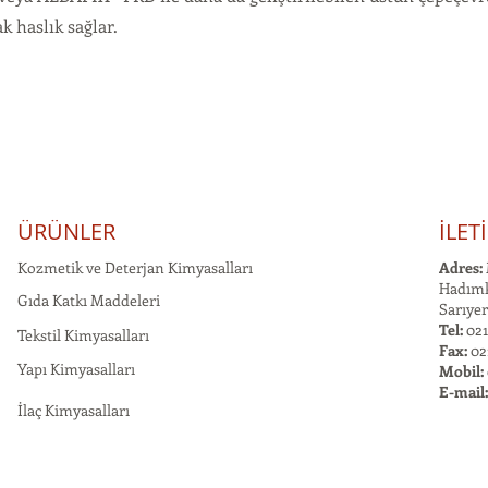
ak haslık sağlar.
ÜRÜNLER
İLET
Kozmetik ve Deterjan Kimyasalları
Adres:
Hadımk
Gıda Katkı Maddeleri
Sarıyer
Tel:
021
Tekstil Kimyasalları
Fax:
02
Yapı Kimyasalları
Mobil:
E-mail
İlaç Kimyasalları