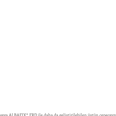
ya ALBAFIX® FRD ile daha da geliştirilebilen üstün çepeçevre h