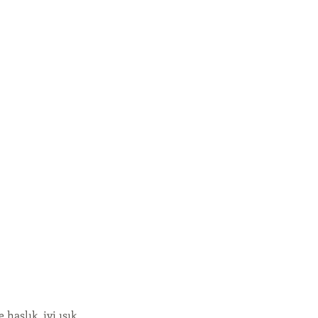
aslık, iyi ışık