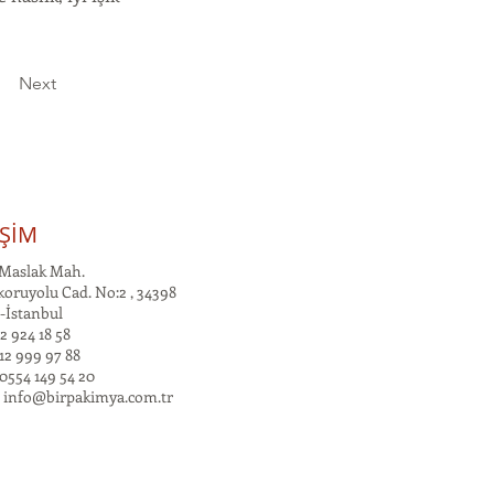
Next
İŞİM
Maslak Mah.
oruyolu Cad. No:2 , 34398
-İstanbul
2 924 18 58
12 999 97 88
0554 149 54 20
:
info@birpakimya.com.tr