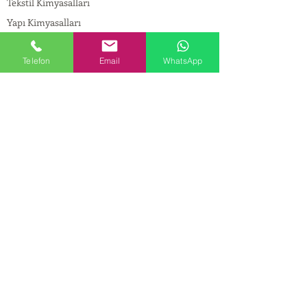
Tekstil Kimyasalları
Yapı Kimyasalları
İlaç Kimyasalları
Telefon
Email
WhatsApp
© Copyright
İLETİŞİM
Adres:
Maslak Mah. Hadımkoruyolu Cad. No:2 ,
34398
Sarıyer-İstanbul
Tel:
0212 924 18 58
Fax:
0212 999 97 88
Mobil:
0554 149 54 20
E-mail:
info@birpakimya.com.tr
© 2022 Birpak Kimya İth. İhr. San ve Tic. Ltd.
Şti. Tüm hakları saklıdır. | Yasal Uyarı