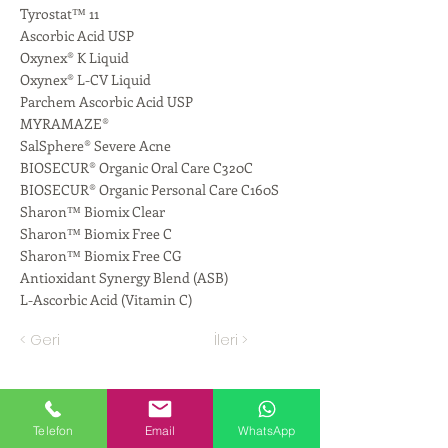
Tyrostat™ 11
Ascorbic Acid USP
Oxynex® K Liquid
Oxynex® L-CV Liquid
Parchem Ascorbic Acid USP
MYRAMAZE®
SalSphere® Severe Acne
BIOSECUR® Organic Oral Care C320C
BIOSECUR® Organic Personal Care C160S
Sharon™ Biomix Clear
Sharon™ Biomix Free C
Sharon™ Biomix Free CG
Antioxidant Synergy Blend (ASB)
L-Ascorbic Acid (Vitamin C)
< Geri
İleri >
Telefon
Email
WhatsApp