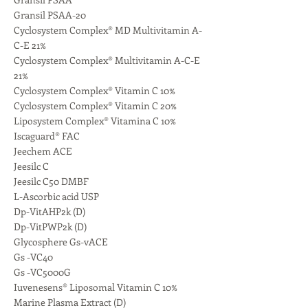
Gransil PSAA-20
Cyclosystem Complex® MD Multivitamin A-
C-E 21%
Cyclosystem Complex® Multivitamin A-C-E
21%
Cyclosystem Complex® Vitamin C 10%
Cyclosystem Complex® Vitamin C 20%
Liposystem Complex® Vitamina C 10%
Iscaguard® FAC
Jeechem ACE
Jeesilc C
Jeesilc C50 DMBF
L-Ascorbic acid USP
Dp-VitAHP2k (D)
Dp-VitPWP2k (D)
Glycosphere Gs-vACE
Gs -VC40
Gs -VC5000G
Iuvenesens® Liposomal Vitamin C 10%
Marine Plasma Extract (D)