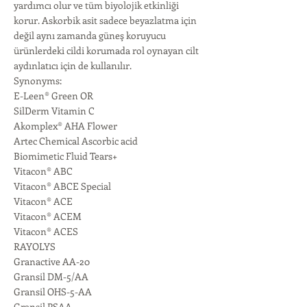
yardımcı olur ve tüm biyolojik etkinliği
korur. Askorbik asit sadece beyazlatma için
değil aynı zamanda güneş koruyucu
ürünlerdeki cildi korumada rol oynayan cilt
aydınlatıcı için de kullanılır.
Synonyms:
E-Leen® Green OR
SilDerm Vitamin C
Akomplex® AHA Flower
Artec Chemical Ascorbic acid
Biomimetic Fluid Tears+
Vitacon® ABC
Vitacon® ABCE Special
Vitacon® ACE
Vitacon® ACEM
Vitacon® ACES
RAYOLYS
Granactive AA-20
Gransil DM-5/AA
Gransil OHS-5-AA
Gransil PSAA