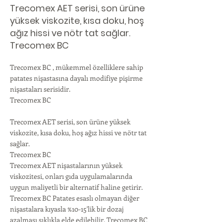
Trecomex AET serisi, son ürüne
yüksek viskozite, kısa doku, hoş
ağız hissi ve nötr tat sağlar.
Trecomex BC
Trecomex BC , mükemmel özelliklere sahip
patates nişastasına dayalı modifiye pişirme
nişastaları serisidir.
Trecomex BC
Trecomex AET serisi, son ürüne yüksek
viskozite, kısa doku, hoş ağız hissi ve nötr tat
sağlar.
Trecomex BC
Trecomex AET nişastalarının yüksek
viskozitesi, onları gıda uygulamalarında
uygun maliyetli bir alternatif haline getirir.
Trecomex BC Patates esaslı olmayan diğer
nişastalara kıyasla %10-15'lik bir dozaj
azalması sıklıkla elde edilebilir. Trecomex BC