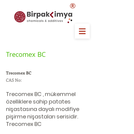
®
Trecomex BC
Trecomex BC
CAS No:
Trecomex BC , mükemmel
özelliklere sahip patates
nişastasına dayalı modifiye
pişirme nişastaları serisidir.
Trecomex BC