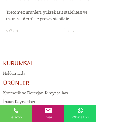
Trecomex ürünleri, yüksek asit stabilitesi ve
uzun raf ömrü ile proses stabildir.
< Geri
İleri >
KURUMSAL
Hakkımızda
ÜRÜNLER
Kozmetik ve Deterjan Kimyasalları
İnsan Kaynakları
Kişisel Verilerin Korunması
Telefon
Email
WhatsApp
Kalite Politikamız
Tekstil Kimyasalları