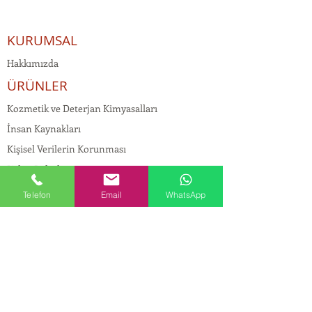
KURUMSAL
Hakkımızda
ÜRÜNLER
Kozmetik ve Deterjan Kimyasalları
İnsan Kaynakları
Kişisel Verilerin Korunması
Kalite Politikamız
Tekstil Kimyasalları
Telefon
Email
WhatsApp
Yapı Kimyasalları
İlaç Kimyasalları
© Copyright
İLETİŞİM
Adres:
Maslak Mah. Hadımkoruyolu Cad. No:2 ,