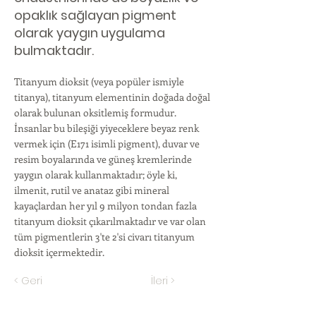
opaklık sağlayan pigment
olarak yaygın uygulama
bulmaktadır.
Titanyum dioksit (veya popüler ismiyle
titanya), titanyum elementinin doğada doğal
olarak bulunan oksitlemiş formudur.
İnsanlar bu bileşiği yiyeceklere beyaz renk
vermek için (E171 isimli pigment), duvar ve
resim boyalarında ve güneş kremlerinde
yaygın olarak kullanmaktadır; öyle ki,
ilmenit, rutil ve anataz gibi mineral
kayaçlardan her yıl 9 milyon tondan fazla
titanyum dioksit çıkarılmaktadır ve var olan
tüm pigmentlerin 3'te 2'si civarı titanyum
dioksit içermektedir.
< Geri
İleri >