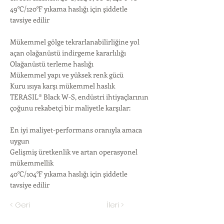
49°C/120°F yıkama haslığı için şiddetle
tavsiye edilir
Mükemmel gölge tekrarlanabilirliğine yol
açan olağanüstü indirgeme kararlılığı
Olağanüstü terleme haslığı
Mükemmel yapı ve yüksek renk gücü
Kuru ısıya karşı mükemmel haslık
TERASIL® Black W-S, endüstri ihtiyaçlarının
çoğunu rekabetçi bir maliyetle karşılar:
En iyi maliyet-performans oranıyla amaca
uygun
Gelişmiş üretkenlik ve artan operasyonel
mükemmellik
40°C/104°F yıkama haslığı için şiddetle
tavsiye edilir
< Geri
İleri >