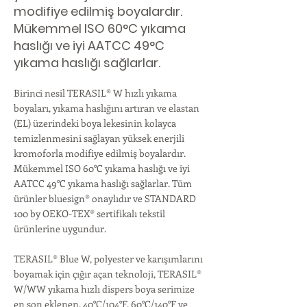
modifiye edilmiş boyalardır.
Mükemmel ISO 60°C yıkama
haslığı ve iyi AATCC 49°C
yıkama haslığı sağlarlar.
Birinci nesil TERASIL® W hızlı yıkama
boyaları, yıkama haslığını artıran ve elastan
(EL) üzerindeki boya lekesinin kolayca
temizlenmesini sağlayan yüksek enerjili
kromoforla modifiye edilmiş boyalardır.
Mükemmel ISO 60°C yıkama haslığı ve iyi
AATCC 49°C yıkama haslığı sağlarlar. Tüm
ürünler bluesign® onaylıdır ve STANDARD
100 by OEKO-TEX® sertifikalı tekstil
ürünlerine uygundur.
TERASIL® Blue W, polyester ve karışımlarını
boyamak için çığır açan teknoloji, TERASIL®
W/WW yıkama hızlı dispers boya serimize
en son eklenen. 40°C/104°F, 60°C/140°F ve