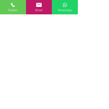
Kozmetik ve Deterjan Kimyasalları
İnsan Kaynakları
Telefon
Email
WhatsApp
Kişisel Verilerin Korunması
Kalite Politikamız
Tekstil Kimyasalları
Yapı Kimyasalları
İlaç Kimyasalları
© Copyright
İLETİŞİM
Adres:
Maslak Mah. Hadımkoruyolu Cad. No:2 ,
34398
Sarıyer-İstanbul
Tel:
0212 924 18 58
Fax:
0212 999 97 88
Mobil:
0554 149 54 20
E-mail:
info@birpakimya.com.tr