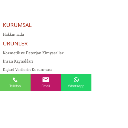
KURUMSAL
Hakkımızda
ÜRÜNLER
Kozmetik ve Deterjan Kimyasalları
İnsan Kaynakları
Kişisel Verilerin Korunması
Kalite Politikamız
Tekstil Kimyasalları
Telefon
Email
WhatsApp
Yapı Kimyasalları
İlaç Kimyasalları
© Copyright
İLETİŞİM