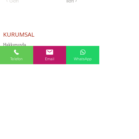
< Geri
İleri >
KURUMSAL
Hakkımızda
ÜRÜNLER
Telefon
Email
WhatsApp
Kozmetik ve Deterjan Kimyasalları
İnsan Kaynakları
Kişisel Verilerin Korunması
Kalite Politikamız
Tekstil Kimyasalları
Yapı Kimyasalları
İlaç Kimyasalları
© Copyright