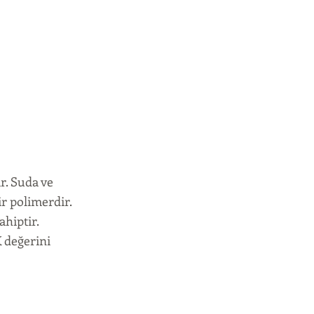
r. Suda ve
r polimerdir.
ahiptir.
K değerini