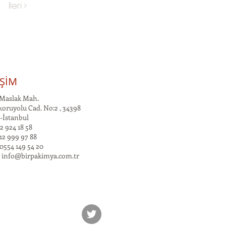
İleri >
İŞİM
Maslak Mah.
oruyolu Cad. No:2 , 34398
-İstanbul
2 924 18 58
12 999 97 88
0554 149 54 20
:
info@birpakimya.com.tr