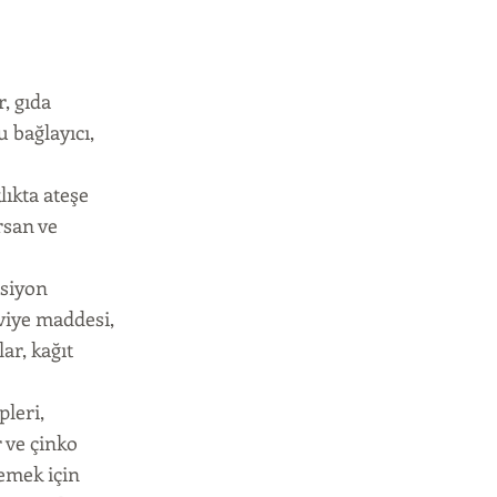
r, gıda
u bağlayıcı,
lıkta ateşe
rsan ve
lsiyon
viye maddesi,
ar, kağıt
pleri,
r ve çinko
lemek için