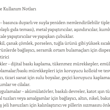
e Kullanım Notları
r – basınca duyarlı ve suyla yeniden nemlendirilebilir tiple
laylı gıda teması), metal yapıştırıcılar, aşındırıcılar, kuml
le yapıştırıcılar ve yapışkan çubuklar.
kil, çanak çömlek, porselen, tuğla ürünü gibi yüksek sıcak
ünlerde bağlayıcı, seramik ortam bulamaçları için dispe
tirici
ler – dijital baskı kaplama, tükenmez mürekkepler, emü
lamalar/baskı mürekkepleri için koruyucu kolloid ve tes
ı, ticari sanat için sulu boyalar, geçici koruyucu kaplamal
mlar ve cilalar.
gulamalar – akümülatörler, baskılı devreler, katot ışın tü
l tuzları veya amalgamlar için bağlayıcı, altın, nikel, bakı
jeli havuzları için kalınlaştırıcı ve pillerin sızmasını ön