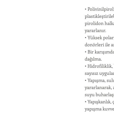
• Polivinilpiro
plastikleştiril
pirolidon halk
yararlanır.
• Yüksek polar
donörleri ile 
• Bir karışımda
dağılma.
• Hidrofilikli
sayısız uygulam
• Yapışma, sul
yararlanarak, 
suyu buharlaşt
• Yapışkanlık,
yapışma kuvve