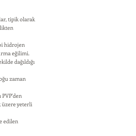
ar, tipik olarak
likten
bi hidrojen
urma eğilimi.
ekilde dağıldığı
 çoğu zaman
ı PVP'den
 üzere yeterli
e edilen