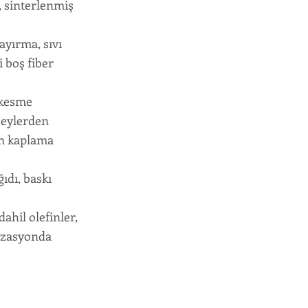
i, sinterlenmiş
ayırma, sıvı
i boş fiber
 kesme
zeylerden
in kaplama
ıdı, baskı
ahil olefinler,
rizasyonda