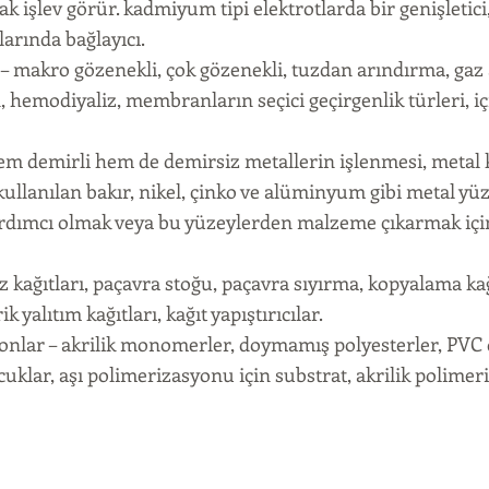
rak işlev görür. kadmiyum tipi elektrotlarda bir genişletic
larında bağlayıcı.
 makro gözenekli, çok gözenekli, tuzdan arındırma, gaz 
, hemodiyaliz, membranların seçici geçirgenlik türleri, iç
hem demirli hem de demirsiz metallerin işlenmesi, metal
ullanılan bakır, nikel, çinko ve alüminyum gibi metal yü
dımcı olmak veya bu yüzeylerden malzeme çıkarmak iç
oz kağıtları, paçavra stoğu, paçavra sıyırma, kopyalama kağ
ik yalıtım kağıtları, kağıt yapıştırıcılar.
onlar – akrilik monomerler, doymamış polyesterler, PVC d
cuklar, aşı polimerizasyonu için substrat, akrilik polime