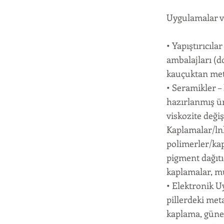
Uygulamalar v
• Yapıştırıcıla
ambalajları (do
kauçuktan meta
• Seramikler – 
hazırlanmış ür
viskozite değiş
Kaplamalar/lnk
polimerler/kap
pigment dağıtıc
kaplamalar, mu
• Elektronik Uy
pillerdeki meta
kaplama, güneş 