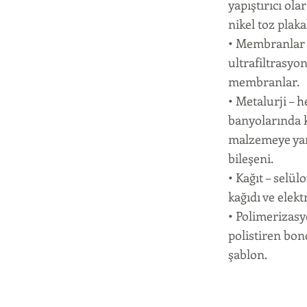
yapıştırıcı ola
nikel toz plaka
• Membranlar –
ultrafiltrasyon
membranlar.
• Metalurji – 
banyolarında k
malzemeye yar
bileşeni.
• Kağıt – selül
kağıdı ve elektr
• Polimerizasy
polistiren bon
şablon.