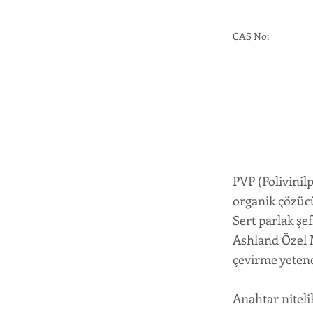
CAS No:
PVP (Polivinil
organik çözücü
Sert parlak şef
Ashland Özel M
çevirme yetene
Anahtar niteli