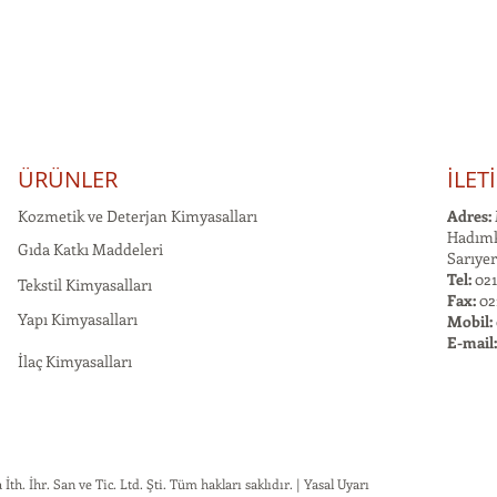
ÜRÜNLER
İLET
Kozmetik ve Deterjan Kimyasalları
Adres:
Hadımk
Gıda Katkı Maddeleri
Sarıyer
Tel:
021
Tekstil Kimyasalları
Fax:
02
Yapı Kimyasalları
Mobil:
E-mail
İlaç Kimyasalları
h. İhr. San ve Tic. Ltd. Şti. Tüm hakları saklıdır. | Yasal Uyarı