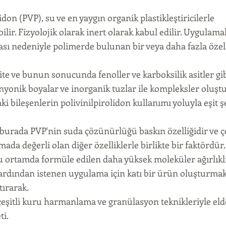
lidon (PVP), su ve en yaygın organik plastikleştiricilerle
ebilir. Fizyolojik olarak inert olarak kabul edilir. Uygulamal
ası nedeniyle polimerde bulunan bir veya daha fazla özel
ite ve bunun sonucunda fenoller ve karboksilik asitler gi
anyonik boyalar ve inorganik tuzlar ile kompleksler oluşt
ki bileşenlerin polivinilpirolidon kullanımı yoluyla eşit ş
k, burada PVP'nin suda çözünürlüğü baskın özelliğidir ve
ada değerli olan diğer özelliklerle birlikte bir faktördür.
u ortamda formüle edilen daha yüksek moleküler ağırlıkl
ardından istenen uygulama için katı bir ürün oluşturmak
ırarak.
 çeşitli kuru harmanlama ve granülasyon teknikleriyle eld
ti.