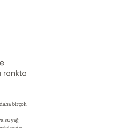
ve
ı renkte
 daha birçok
a su yağ
tkılarıdır.