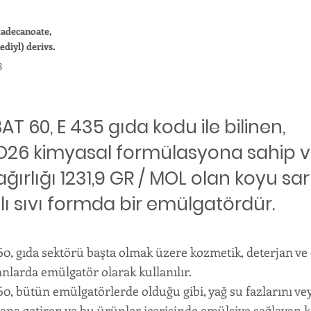
adecanoate,
ediyl) derivs.
8
T 60, E 435 gıda kodu ile bilinen,
26 kimyasal formülasyona sahip 
ğırlığı 1231,9 GR / MOL olan koyu sar
ı sıvı formda bir emülgatördür.
, gıda sektörü başta olmak üzere kozmetik, deterjan ve
anlarda emülgatör olarak kullanılır.
 bütün emülgatörlerde olduğu gibi, yağ su fazlarını vey
ana getiren ve bu ürünler içerisinde emülsiye sağlayan ka