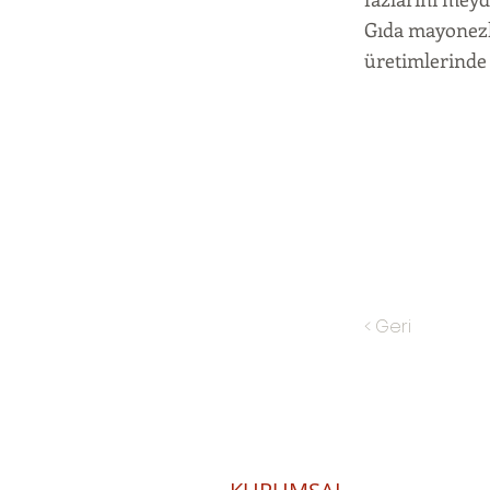
Gıda mayonezle
üretimlerinde 
< Geri