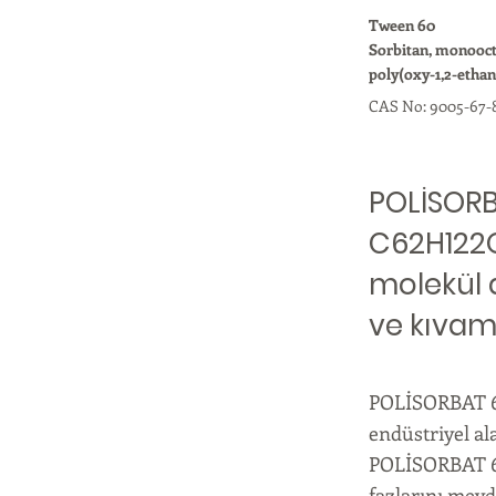
Tween 60
Sorbitan, monooct
poly(oxy-1,2-ethan
CAS No: 9005-67-
POLİSORBA
C62H122O
molekül a
ve kıvaml
POLİSORBAT 60
endüstriyel al
POLİSORBAT 60,
fazlarını meyd